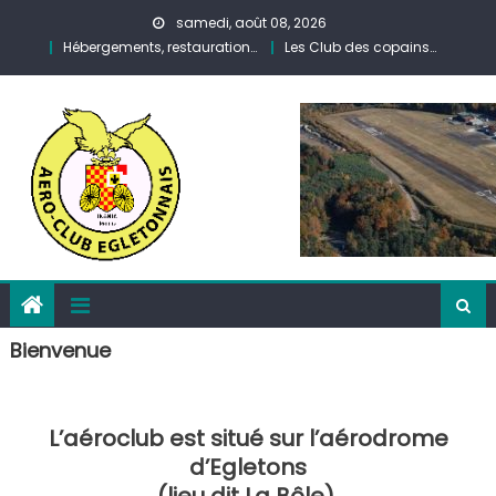
Skip
samedi, août 08, 2026
to
Hébergements, restauration…
Les Club des copains…
content
Bienvenue
L’aéroclub est situé sur l’aérodrome
d’Egletons